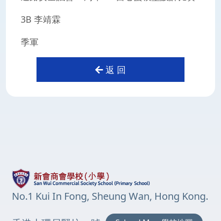
3B 李靖霖
季軍
返 回
No.1 Kui In Fong, Sheung Wan, Hong Kong.