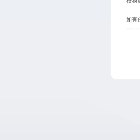
校務
如有
-------