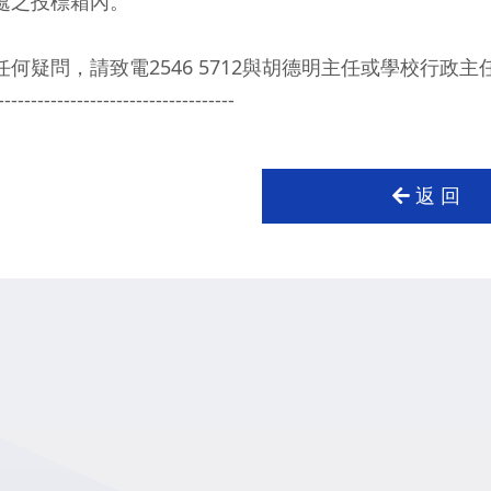
處之投標箱內。
任何疑問，請致電2546 5712與胡德明主任或學校行政
------------------------------------
返 回