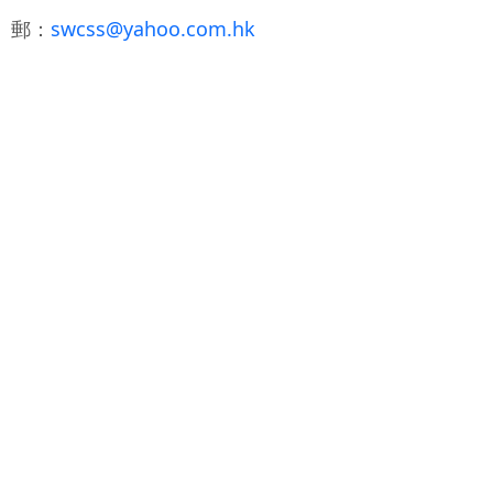
 郵：
swcss@yahoo.com.hk