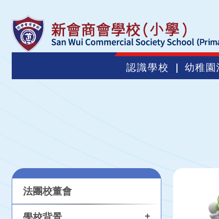
認識學校
幼稚園
法團校董會
+
學校背景