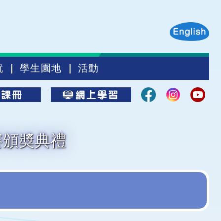
就
學生園地
活動
賽頒奬典禮