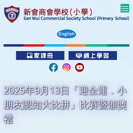
T
2025年9月13日「迎全運．小
朋友認知大比拼」比賽暨頒獎
禮