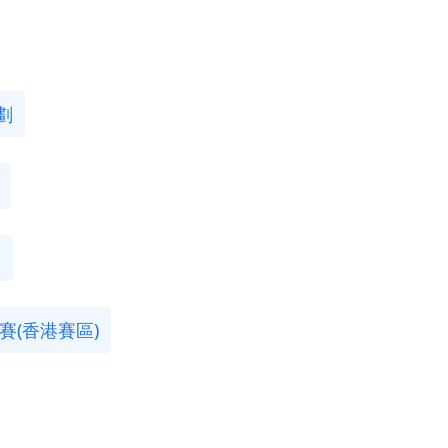
劃
賽
大賽(香港賽區)