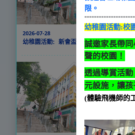
限。
====================
幼稚園活動:校園
2026-07-28
誠邀家長帶同
幼稚園活動: 新會盃
聲的校園！
- - - - - - - - - - - - - - - - - - - - - - - - -- - - - - - - - - - - - - - - - - 
透過導賞活動
元設施，
讓孩
(體驗飛機師的工