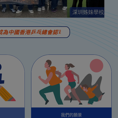
深圳姊妹學校交流(學府
香港乒乓總會認可「乒乓球重點發展學校」本校榮獲
我們的願景