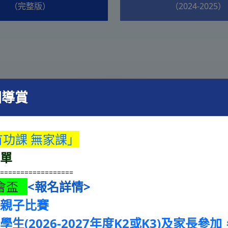
（完整版）
（2024-2025）
園導賞
有功課 無家課」
名單
===================
會盃
<報名詳情>
及親子比賽
生(2026-2027年度K2或K3)及家長參