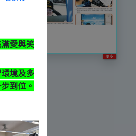
2026-06-01
充滿愛與笑
傳媒報導
- - - - -
更多
習環境及多
一步到位。