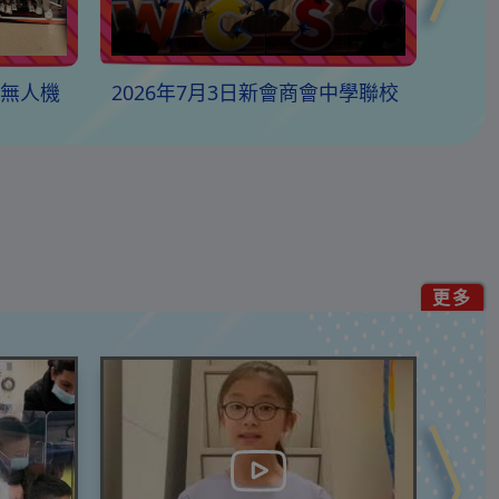
子無人機
2026年7月3日新會商會中學聯校
202
畢業典禮跳繩表演
3x3
更多