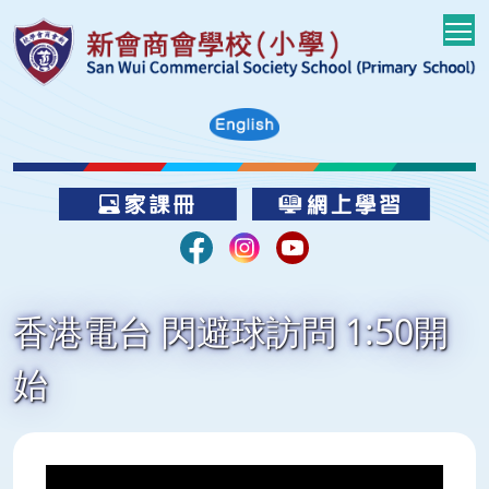
T
香港電台 閃避球訪問 1:50開
始