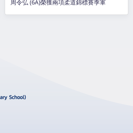
周令弘 (6A)榮獲兩項柔道錦標賽季軍